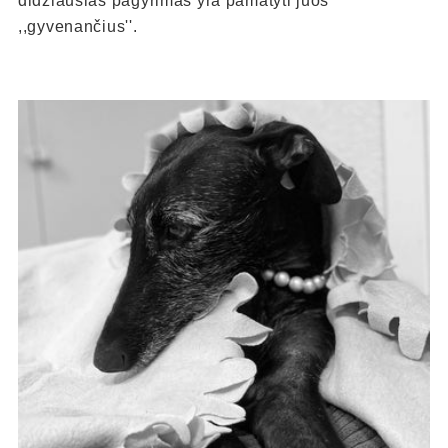
didžiausias pagyrimas yra pamatyti juos
,,gyvenančius''.