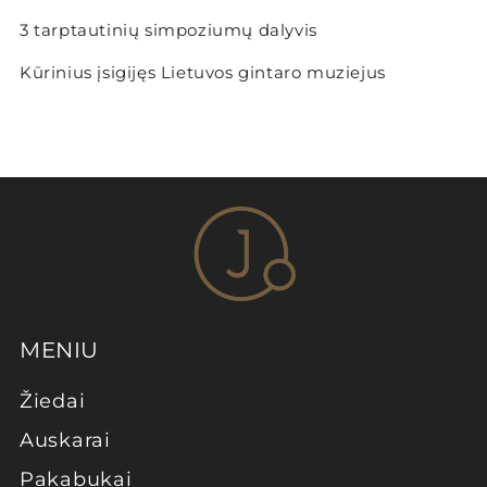
3 tarptautinių simpoziumų dalyvis
Kūrinius įsigijęs Lietuvos gintaro muziejus
MENIU
Žiedai
Auskarai
Pakabukai