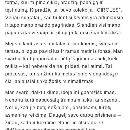
forma, kuri talpina ciklą, pradžią, pabaigą ir
tęstinumą. Iš pradžių tai buvo kolekcija ,,CIRCLES".
Vėliau supratau, kad būtent ši kryptis yra artimiausia
ir tapo mano brando pagrindas. Šiandien visi mano
papuošalai vienaip ar kitaip priklauso šiai tematikai.
Mėgstu kontrastus: metalas ir juodmedis, šviesa ir
tamsa, blizgus paviršius ir ramus matinis fonas. Man
svarbu, kad papuošalas būtų išgrynintas tiek, kiek
reikia – kai nebereikia nei pridėti, nei atimti. Tai
procesas, kuris užtrunka metus, o ne vieną idėją ir
čia labiausiai tinka žodis minimalizmas.
Man svarbi daiktų kilmė, idėja ir ilgaamžiškumas.
Nenoriu kurti papuošalų trumpam laikui ar sezonui.
Noriu, kad jie būtų nešiojami, prisirišami, turėtų
asmeninę reikšmę. Daugelį savo darbų prisimenu –
žinau, kada ir kokiame etape jie atsirado. O