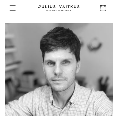
Eiti į
Krepšelis
turinį