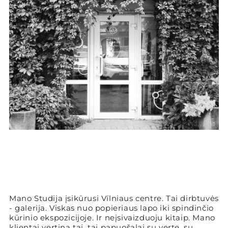
Mano Studija įsikūrusi Vílniaus centre. Tai dirbtuvės
- galerija. Viskas nuo popieriaus lapo iki spindinčio
kūrinio ekspozicijoje. Ir neįsivaizduoju kitaip. Mano
klientai vertina tai, tai papuošalai su verte, su