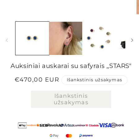
Atidaryti
A
mediją
m
1
2
modaliniame
m
lange
l
Auksiniai auskarai su safyrais ,,STARS"
Įprasta
€470,00 EUR
Išankstinis užsakymas
kaina
Išankstinis
užsakymas