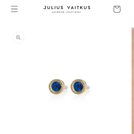
Eiti į
Krepšelis
turinį
Pereiti prie
informacijos
apie gaminį