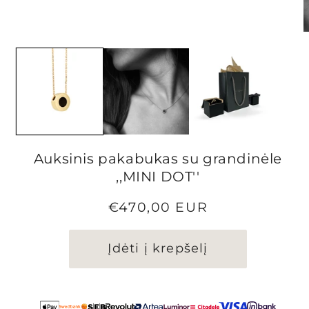
Atidaryti
A
mediją
m
1
2
modaliniame
m
lange
l
Auksinis pakabukas su grandinėle
,,MINI DOT''
Įprasta
€470,00 EUR
kaina
Įdėti į krepšelį