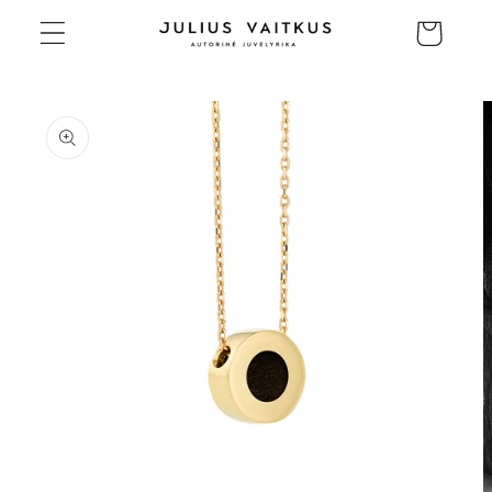
Eiti į
Krepšelis
turinį
Pereiti prie
informacijos
apie gaminį