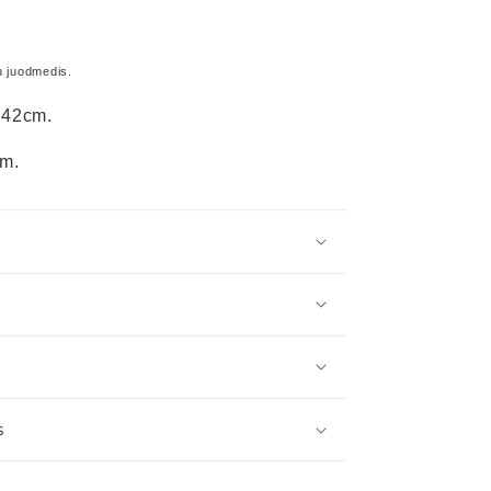
n juodmedis.
~42cm.
mm.
s