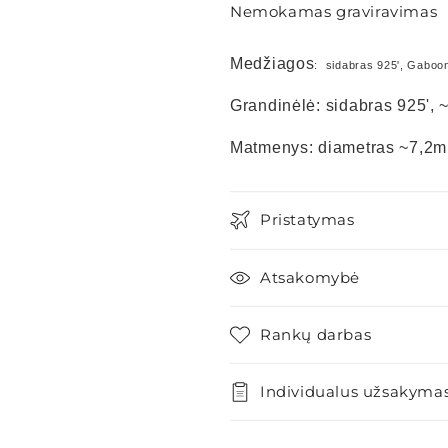
Nemokamas graviravimas
Medžiagos
: sidabras 925', Gaboo
Grandinėlė: sidabras 925', 
Matmenys: diametras ~7,2
Pristatymas
Atsakomybė
Rankų darbas
Individualus užsakyma