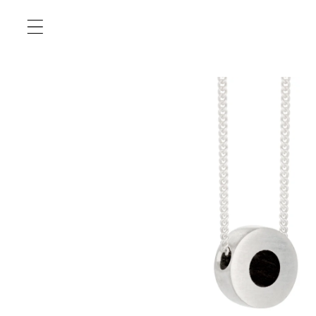
Eiti į
turinį
Pereiti prie
informacijos
apie gaminį