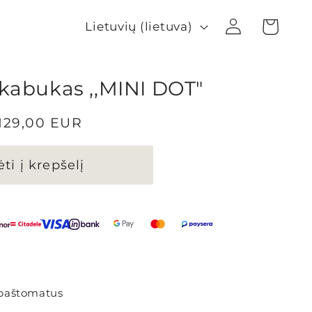
K
Krepšelis
Prisijungti
Lietuvių (lietuva)
a
l
b
akabukas ,,MINI DOT"
a
prasta
129,00 EUR
aina
ėti į krepšelį
paštomatus