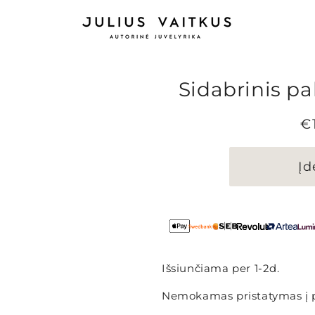
Sidabrinis p
Į
€
k
Įd
Išsiunčiama per 1-2d.
Nemokamas pristatymas į 