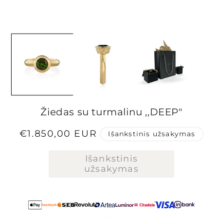
Atidaryti
A
mediją
m
1
2
modaliniame
m
lange
l
Žiedas su turmalinu ,,DEEP"
Įprasta
€1.850,00 EUR
Išankstinis užsakymas
kaina
Išankstinis
užsakymas