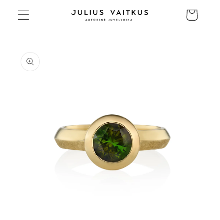
Eiti į
Krepšelis
turinį
Pereiti prie
informacijos
apie gaminį