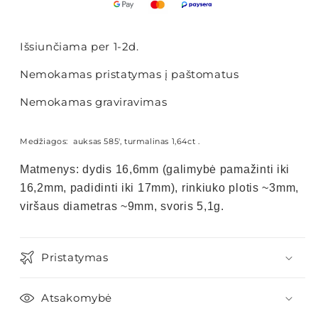
Išsiunčiama per 1-2d.
Nemokamas pristatymas į paštomatus
Nemokamas graviravimas
Medžiagos
: auksas 585', turmalinas 1,64ct .
Matmenys: dydis 16,6mm (galimybė pamažinti iki
16,2mm, padidinti iki 17mm), rinkiuko plotis ~3mm,
viršaus diametras ~9mm, svoris 5,1g.
Pristatymas
Atsakomybė